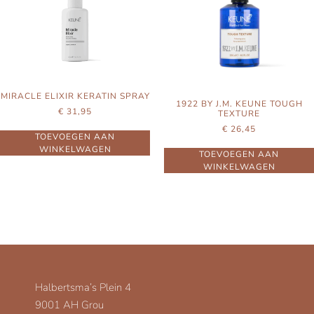
MIRACLE ELIXIR KERATIN SPRAY
1922 BY J.M. KEUNE TOUGH
€
31,95
TEXTURE
€
26,45
TOEVOEGEN AAN
WINKELWAGEN
TOEVOEGEN AAN
WINKELWAGEN
Halbertsma’s Plein 4
9001 AH Grou