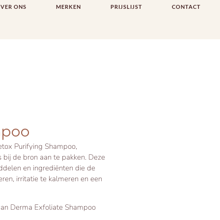
VER ONS
MERKEN
PRIJSLIJST
CONTACT
mpoo
etox Purifying Shampoo,
 bij de bron aan te pakken. Deze
nddelen en ingrediënten die de
ren, irritatie te kalmeren en een
 van Derma Exfoliate Shampoo