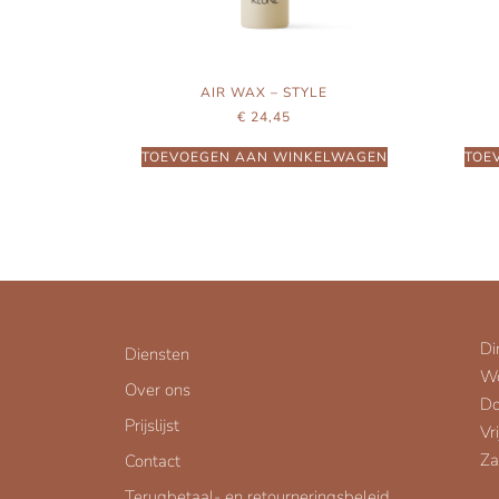
AIR WAX – STYLE
€
24,45
TOEVOEGEN AAN WINKELWAGEN
TOE
Di
Diensten
W
Over ons
Do
Prijslijst
Vr
Za
Contact
Terugbetaal- en retourneringsbeleid