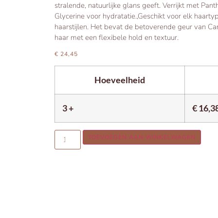
stralende, natuurlijke glans geeft. Verrijkt met Pan
Glycerine voor hydratatie.,Geschikt voor elk haartyp
haarstijlen. Het bevat de betoverende geur van Ca
haar met een flexibele hold en textuur.
€
24,45
Hoeveelheid
3 +
€
16,3
TOEVOEGEN AAN WINKELWAGEN