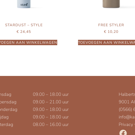
STARDUST – STYLE
FREE STYLER
€
24,45
€
10,20
VOEGEN AAN WINKELWAGEN
TOEVOEGEN AAN WINKELW
nsdag
09.00 – 18.00 uur
Halbert
oensdag
09.00 – 21.00 uur
9001 A
nderdag
09.00 – 18.00 uur
(0566)
ijdag
09.00 – 18.00 uur
info@ka
terdag
08.00 – 16.00 uur
Privacy 