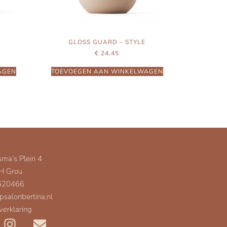
GLOSS GUARD – STYLE
€
24,45
AGEN
TOEVOEGEN AAN WINKELWAGEN
sma’s Plein 4
H Grou
 620466
psalonbertina.nl
verklaring