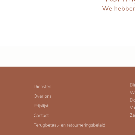
We hebben 
Di
Diensten
W
Over ons
Do
Prijslijst
Vr
Za
Contact
Terugbetaal- en retourneringsbeleid