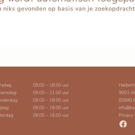
niks gevonden op basis van je zoekopdracht
nsdag
09.00 – 18.00 uur
Halbert
oensdag
09.00 – 21.00 uur
9001 A
nderdag
09.00 – 18.00 uur
(0566)
ijdag
09.00 – 18.00 uur
info@ka
terdag
08.00 – 16.00 uur
Privacy 