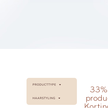
PRODUCTTYPE
33% 
produ
HAARSTYLING
Kortin