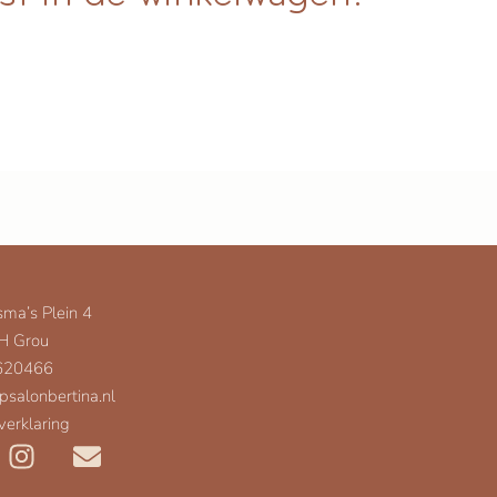
sma’s Plein 4
H Grou
 620466
psalonbertina.nl
verklaring