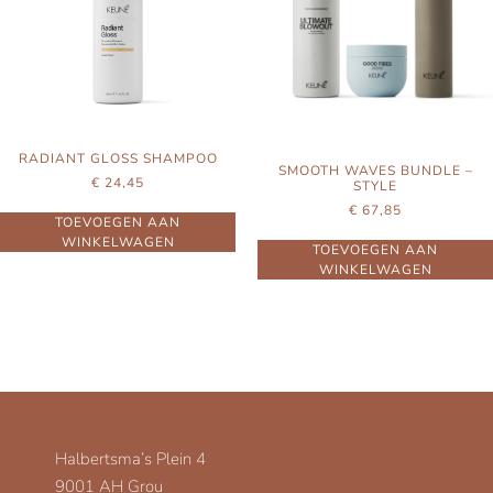
RADIANT GLOSS SHAMPOO
SMOOTH WAVES BUNDLE –
€
24,45
STYLE
€
67,85
TOEVOEGEN AAN
WINKELWAGEN
TOEVOEGEN AAN
WINKELWAGEN
Halbertsma’s Plein 4
9001 AH Grou