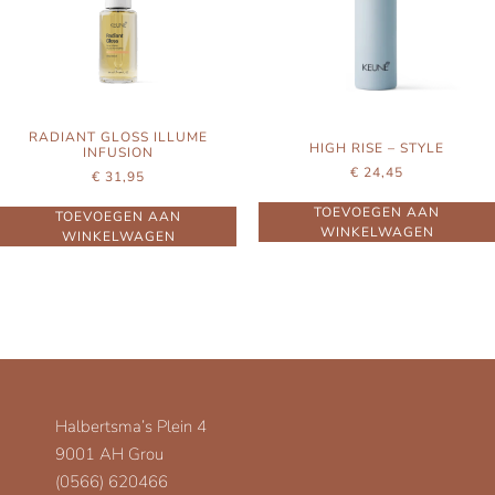
RADIANT GLOSS ILLUME
HIGH RISE – STYLE
INFUSION
€
24,45
€
31,95
TOEVOEGEN AAN
TOEVOEGEN AAN
WINKELWAGEN
WINKELWAGEN
Halbertsma’s Plein 4
9001 AH Grou
(0566) 620466